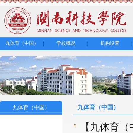
九体育（中国）
学校概况
机构设置
九体育（中国）
九体育（中国）
【九体育（