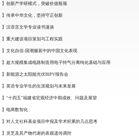
）】创新产学研模式，突破价值瓶颈
）】传承中华文化，坚持守正创新
）】汉语言文学专业读书漫谈
）】重大建设项目策划与工程实践
）】文化自信-国潮服装中的中国文化表现
）】超大规模集成电路制造用电子特气分离纯化基础与应用
】新能源之太阳能光伏BIPV报告会
）】英语专业学生的生涯规划与未来发展
）】“十四五”福建省宏观经济中期成效、问题及展望
）】电商数智化
）】对人文社科基金项目申报及学术积累的几点思考
）】灵芝及其产物代谢的表观遗传调控