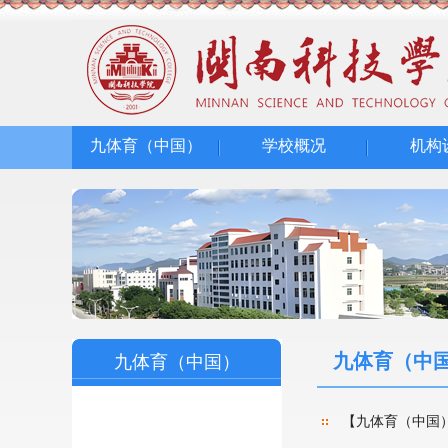
九体育（中国）
学校概况
机构
九体育（中
九体育（中国）
【九体育（中国