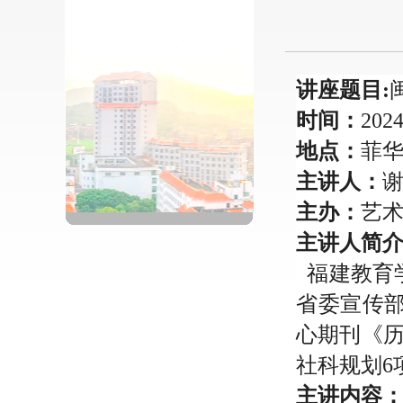
讲座题目:
时间：
202
地点：
菲华
主讲人：
主办：
艺
主讲人简
福建教育
省委宣传
心期刊《历
社科规划6
主讲内容