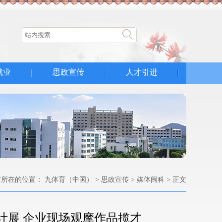
就业
思政宣传
人才引进
前所在的位置：
九体育（中国）
>
思政宣传
>
媒体闽科
> 正文
计展 企业现场观摩作品揽才