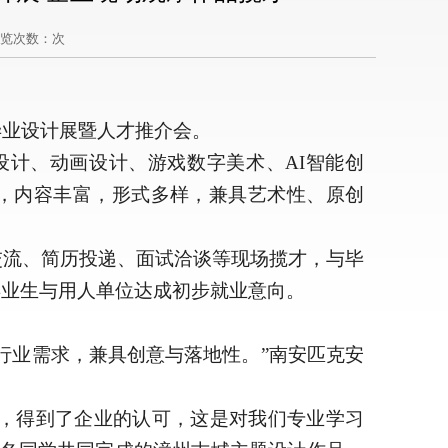
浏览次数：
次
届毕业设计展暨人才推介会。
设计、动画设计、游戏数字美术、AI智能创
类，内容丰富，形式多样，兼具艺术性、原创
交流、简历投递、面试洽谈等现场揽才，与毕
毕业生与用人单位达成初步就业意向。
行业需求，兼具创意与落地性。”南安匹克安
案，得到了企业的认可，这是对我们专业学习