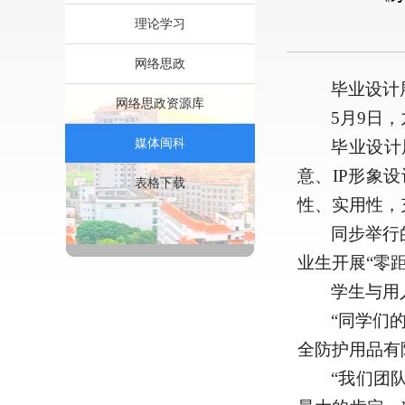
理论学习
网络思政
毕业设计
网络思政资源库
5月9日
媒体闽科
毕业设计
意、IP形象
表格下载
性、实用性，
同步举行
业生开展“零
学生与用
“同学们
全防护用品有
“我们团