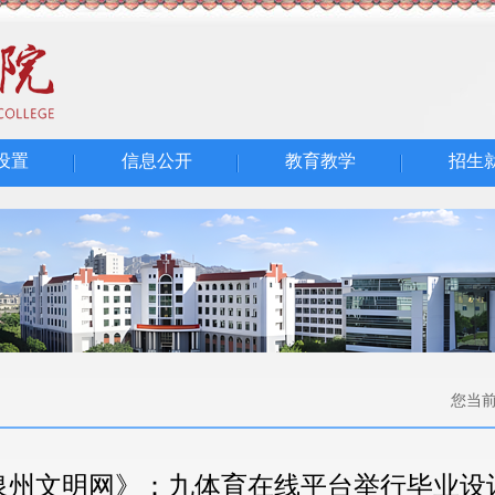
设置
信息公开
教育教学
招生
您当
泉州文明网》：九体育在线平台举行毕业设